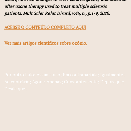
after ozone therapy used to treat multiple sclerosis
patients. Mult Scler Relat Disord, v.46, n., p.1-9, 2020.
ACESSE O CONTEÚDO COMPLETO AQUI
Ver mais artigos científicos sobre ozônio.
Por outro lado; Assim como; Em contrapartida; Igualmente;
Ao contrário; Agora; Apenas; Constantemente; Depois que;
Desde que;