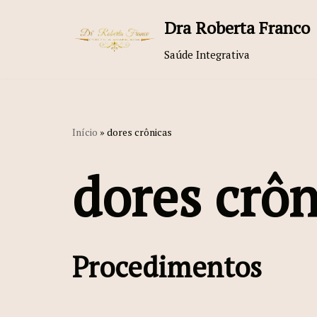
Dra Roberta Franco
Pular
Saúde Integrativa
para
o
conteúdo
Início
»
dores crônicas
dores crôn
Procedimentos